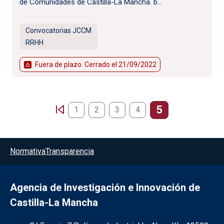
de Comunidades de Castilla-La Mancha. b...
Convocatorias JCCM
RRHH
Fuera de plazo. Cerrado el
21/09/2022
Paginación
5
1
2
3
4
Menú del pie
Normativa
Transparencia
Agencia de Investigación e Innovación de
Castilla-La Mancha