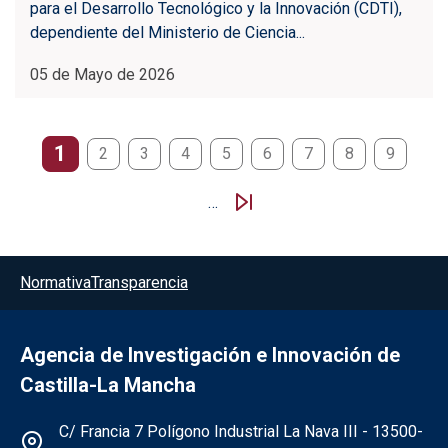
para el Desarrollo Tecnológico y la Innovación (CDTI),
dependiente del Ministerio de Ciencia...
05 de Mayo de 2026
Paginación
1
2
3
4
5
6
7
8
9
…
Menú del pie
Normativa
Transparencia
Agencia de Investigación e Innovación de
Castilla-La Mancha
Información de la institución
C/ Francia 7 Polígono Industrial La Nava III - 13500-