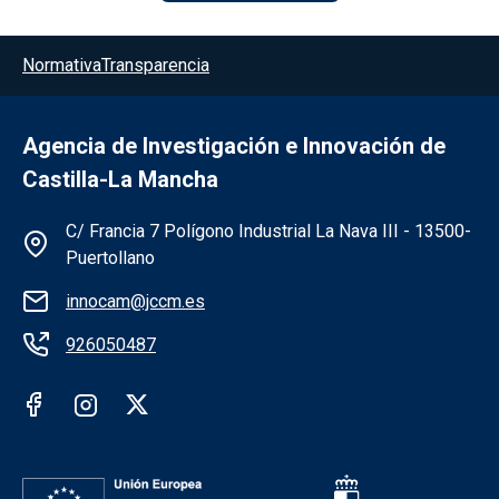
Menú del pie
Normativa
Transparencia
Agencia de Investigación e Innovación de
Castilla-La Mancha
Información de la institución
C/ Francia 7 Polígono Industrial La Nava III - 13500-
Puertollano
innocam@jccm.es
926050487
Redes sociales institución