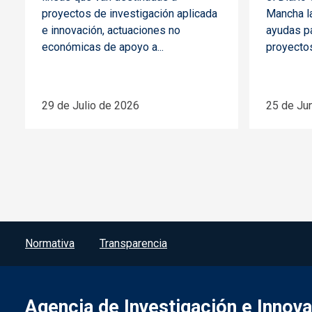
proyectos de investigación aplicada
Mancha l
e innovación, actuaciones no
ayudas pa
económicas de apoyo a...
proyectos
29 de Julio de 2026
25 de Ju
Menú del pie
Normativa
Transparencia
Agencia de Investigación e Innov