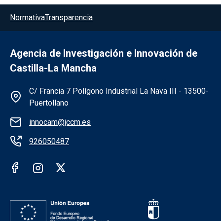
Menú del pie
Normativa
Transparencia
Agencia de Investigación e Innovación de
Castilla-La Mancha
Información de la institución
C/ Francia 7 Polígono Industrial La Nava III - 13500-
Puertollano
innocam@jccm.es
926050487
Redes sociales institución