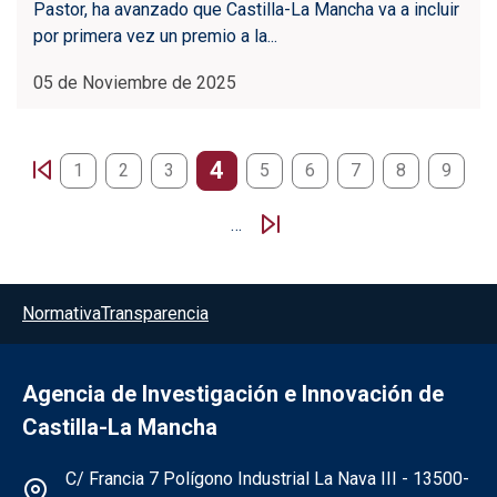
Pastor, ha avanzado que Castilla-La Mancha va a incluir
por primera vez un premio a la...
05 de Noviembre de 2025
Paginación
4
1
2
3
5
6
7
8
9
…
Menú del pie
Normativa
Transparencia
Agencia de Investigación e Innovación de
Castilla-La Mancha
Información de la institución
C/ Francia 7 Polígono Industrial La Nava III - 13500-