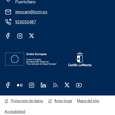
Puertollano
innocam@jccm.es
926050487
Redes sociales institución
Redes sociales JCCM
Menú legal
Protección de datos
Aviso legal
Mapa del sitio
Accesiblidad